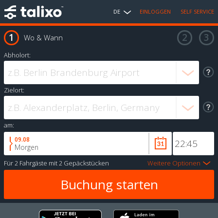
DE
EINLOGGEN
SELF SERVICE
Wo & Wann
Abholort:
Zielort:
am:
09.08
Morgen
Für
2 Fahrgäste
mit
2 Gepäckstücken
Weitere Optionen