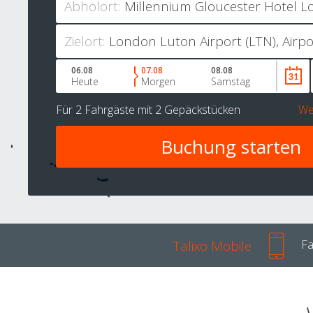
Abholort:
Zielort:
06.08
07.08
08.08
Heute
Morgen
Samstag
Für
2 Fahrgäste
mit
2 Gepäckstücken
We
Talixo Mobile
Fa