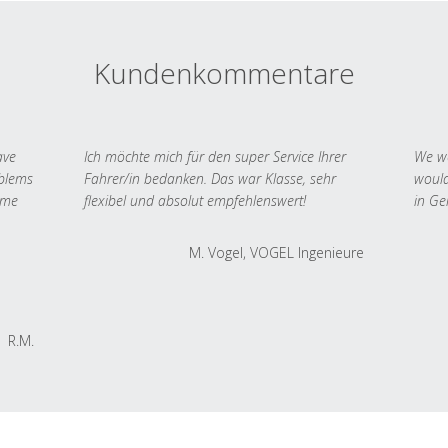
Kundenkommentare
ave
Ich möchte mich für den super Service Ihrer
We we
oblems
Fahrer/in bedanken. Das war Klasse, sehr
would
 me
flexibel und absolut empfehlenswert!
in Ge
M. Vogel, VOGEL Ingenieure
R.M.