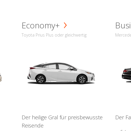
Economy+
Busi
Toyota Prius Plus oder gleichwertig
Mercede
Der heilige Gral für preisbewusste
Der Fa
Reisende