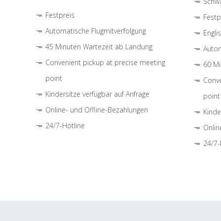
Schwa
Festpreis
Festp
Automatische Flugmitverfolgung
Engli
45 Minuten Wartezeit ab Landung
Autom
Convenient pickup at precise meeting
60 Mi
point
Conve
Kindersitze verfügbar auf Anfrage
point
Online- und Offline-Bezahlungen
Kinde
24/7-Hotline
Onlin
24/7-