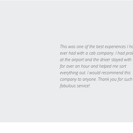
This was one of the best experiences I h
ever had with a cab company. I had pr
at the airport and the driver stayed with
for over an hour and helped me sort
everything out. I would recommend this
company to anyone. Thank you for such
fabulous service!