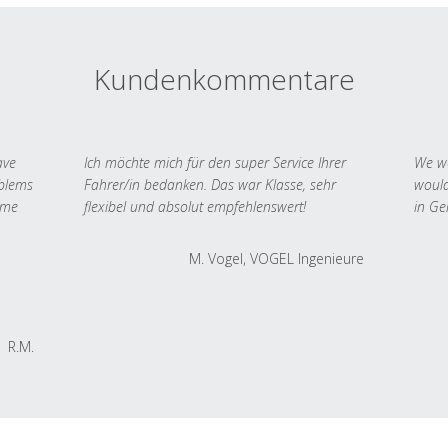
Kundenkommentare
ave
Ich möchte mich für den super Service Ihrer
We we
oblems
Fahrer/in bedanken. Das war Klasse, sehr
would
 me
flexibel und absolut empfehlenswert!
in Ge
M. Vogel, VOGEL Ingenieure
R.M.