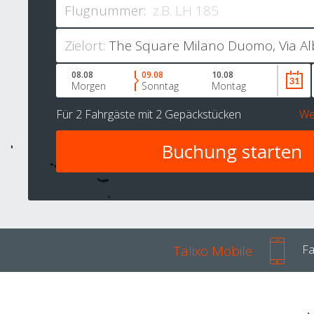
Flugnummer:
Zielort:
08.08
09.08
10.08
Morgen
Sonntag
Montag
Für
2 Fahrgäste
mit
2 Gepäckstücken
We
Talixo Mobile
Fa