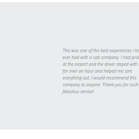
This was one of the best experiences I h
ever had with a cab company. I had pr
at the airport and the driver stayed with
for over an hour and helped me sort
everything out. I would recommend this
company to anyone. Thank you for such
fabulous service!