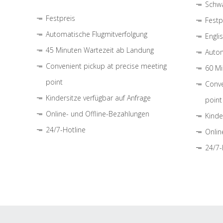
Schwa
Festpreis
Festp
Automatische Flugmitverfolgung
Engli
45 Minuten Wartezeit ab Landung
Autom
Convenient pickup at precise meeting
60 Mi
point
Conve
Kindersitze verfügbar auf Anfrage
point
Online- und Offline-Bezahlungen
Kinde
24/7-Hotline
Onlin
24/7-