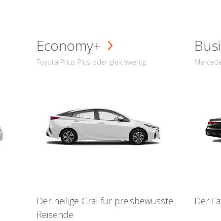
Economy+
Busi
Toyota Prius Plus oder gleichwertig
Mercede
Der heilige Gral für preisbewusste
Der Fa
Reisende