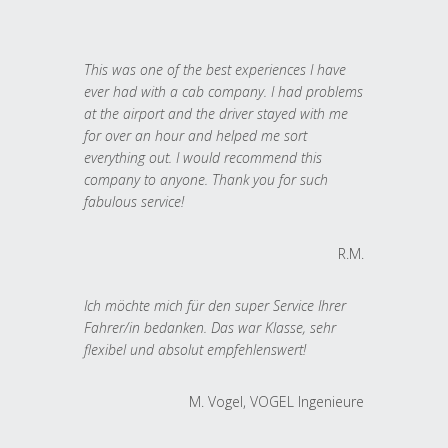
This was one of the best experiences I have
ever had with a cab company. I had problems
at the airport and the driver stayed with me
for over an hour and helped me sort
everything out. I would recommend this
company to anyone. Thank you for such
fabulous service!
R.M.
Ich möchte mich für den super Service Ihrer
Fahrer/in bedanken. Das war Klasse, sehr
flexibel und absolut empfehlenswert!
M. Vogel, VOGEL Ingenieure