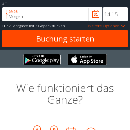
am:
09.08
Morgen
Für
2 Fahrgäste
mit
2 Gepäckstücken
Weitere Optionen
Wie funktioniert das
Ganze?