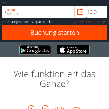
am:
07.08
Morgen
Für
2 Fahrgäste
mit
2 Gepäckstücken
Weitere Optionen
Wie funktioniert das
Ganze?