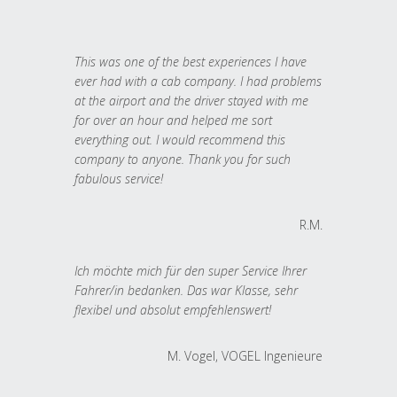
This was one of the best experiences I have
ever had with a cab company. I had problems
at the airport and the driver stayed with me
for over an hour and helped me sort
everything out. I would recommend this
company to anyone. Thank you for such
fabulous service!
R.M.
Ich möchte mich für den super Service Ihrer
Fahrer/in bedanken. Das war Klasse, sehr
flexibel und absolut empfehlenswert!
M. Vogel, VOGEL Ingenieure