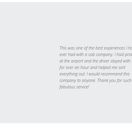
This was one of the best experiences I h
ever had with a cab company. I had pr
at the airport and the driver stayed with
for over an hour and helped me sort
everything out. I would recommend this
company to anyone. Thank you for such
fabulous service!