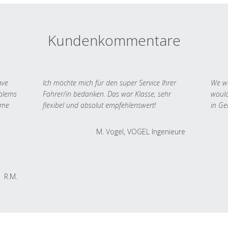
Kundenkommentare
ave
Ich möchte mich für den super Service Ihrer
We we
oblems
Fahrer/in bedanken. Das war Klasse, sehr
would
 me
flexibel und absolut empfehlenswert!
in Ge
M. Vogel, VOGEL Ingenieure
R.M.