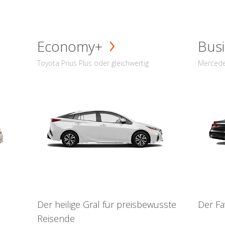
Economy+
Busi
Toyota Prius Plus oder gleichwertig
Mercede
Der heilige Gral für preisbewusste
Der Fa
Reisende