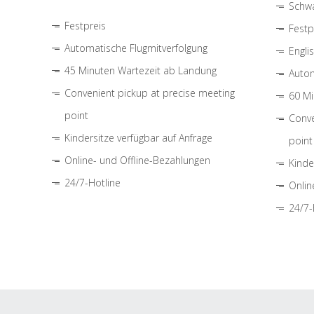
Schwa
Festpreis
Festp
Automatische Flugmitverfolgung
Engli
45 Minuten Wartezeit ab Landung
Autom
Convenient pickup at precise meeting
60 Mi
point
Conve
Kindersitze verfügbar auf Anfrage
point
Online- und Offline-Bezahlungen
Kinde
24/7-Hotline
Onlin
24/7-