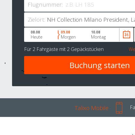
Flugnummer:
Zielort:
08.08
09.08
10.08
Heute
Morgen
Montag
Für
2 Fahrgäste
mit
2 Gepäckstücken
We
Talixo Mobile
Fa