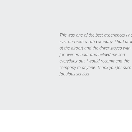
This was one of the best experiences I h
ever had with a cab company. I had pr
at the airport and the driver stayed with
for over an hour and helped me sort
everything out. I would recommend this
company to anyone. Thank you for such
fabulous service!