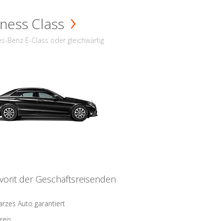
ness Class
s-Benz E-Class oder gleichwärtig
vorit der Geschäftsreisenden
rzes Auto garantiert
reis