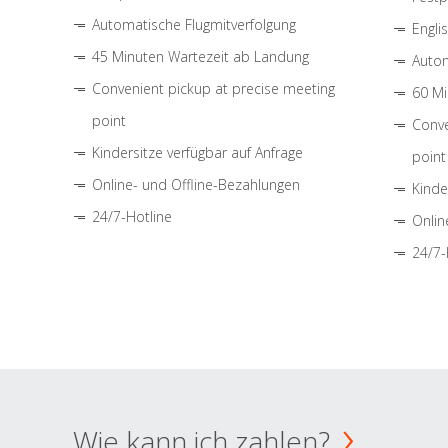
Automatische Flugmitverfolgung
Engli
45 Minuten Wartezeit ab Landung
Autom
Convenient pickup at precise meeting
60 Mi
point
Conve
Kindersitze verfügbar auf Anfrage
point
Online- und Offline-Bezahlungen
Kinde
24/7-Hotline
Onlin
24/7-
Wie kann ich zahlen?