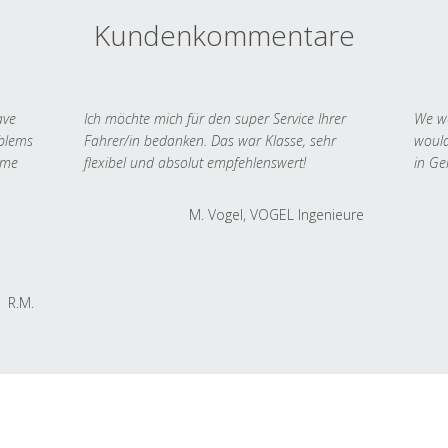
Kundenkommentare
ave
Ich möchte mich für den super Service Ihrer
We we
oblems
Fahrer/in bedanken. Das war Klasse, sehr
would
 me
flexibel und absolut empfehlenswert!
in Ge
M. Vogel, VOGEL Ingenieure
R.M.