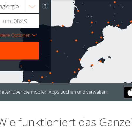
um
itere Optionen
hrten über die mobilen Apps buchen und verwalten.
Wie funktioniert das Ganze