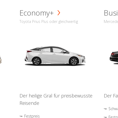
Economy+
Busi
Toyota Prius Plus oder gleichwertig
Mercede
Der heilige Gral für preisbewusste
Der Fa
Reisende
Schwa
Festpreis
Festp