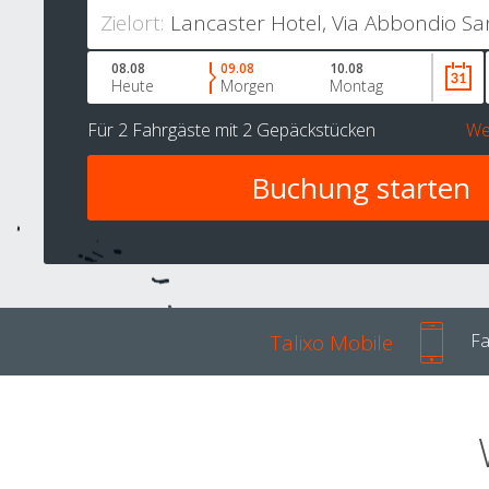
Zielort:
08.08
09.08
10.08
Heute
Morgen
Montag
Für
2 Fahrgäste
mit
2 Gepäckstücken
We
Talixo Mobile
Fa