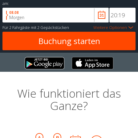
am:
08.08
Morgen
Für
2 Fahrgäste
mit
2 Gepäckstücken
Weitere Optionen
Wie funktioniert das
Ganze?