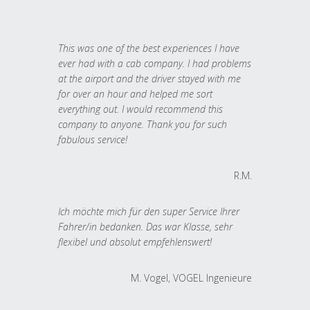
This was one of the best experiences I have
ever had with a cab company. I had problems
at the airport and the driver stayed with me
for over an hour and helped me sort
everything out. I would recommend this
company to anyone. Thank you for such
fabulous service!
R.M.
Ich möchte mich für den super Service Ihrer
Fahrer/in bedanken. Das war Klasse, sehr
flexibel und absolut empfehlenswert!
M. Vogel, VOGEL Ingenieure