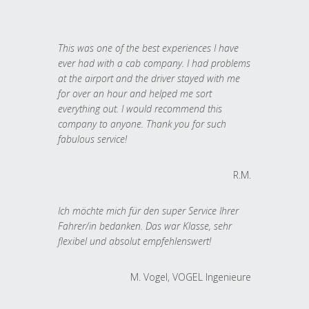
This was one of the best experiences I have
ever had with a cab company. I had problems
at the airport and the driver stayed with me
for over an hour and helped me sort
everything out. I would recommend this
company to anyone. Thank you for such
fabulous service!
R.M.
Ich möchte mich für den super Service Ihrer
Fahrer/in bedanken. Das war Klasse, sehr
flexibel und absolut empfehlenswert!
M. Vogel, VOGEL Ingenieure