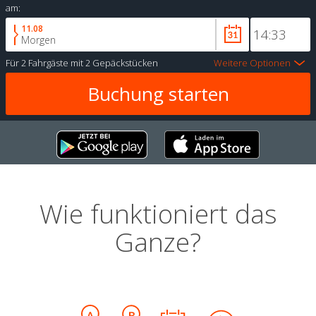
am:
11.08
Morgen
Für
2 Fahrgäste
mit
2 Gepäckstücken
Weitere Optionen
Wie funktioniert das
Ganze?