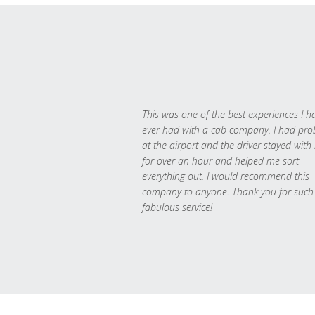
This was one of the best experiences I h
ever had with a cab company. I had pr
at the airport and the driver stayed with
for over an hour and helped me sort
everything out. I would recommend this
company to anyone. Thank you for such
fabulous service!