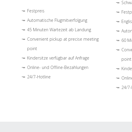
Schwa
Festpreis
Festp
Automatische Flugmitverfolgung
Engli
45 Minuten Wartezeit ab Landung
Autom
Convenient pickup at precise meeting
60 Mi
point
Conve
Kindersitze verfügbar auf Anfrage
point
Online- und Offline-Bezahlungen
Kinde
24/7-Hotline
Onlin
24/7-