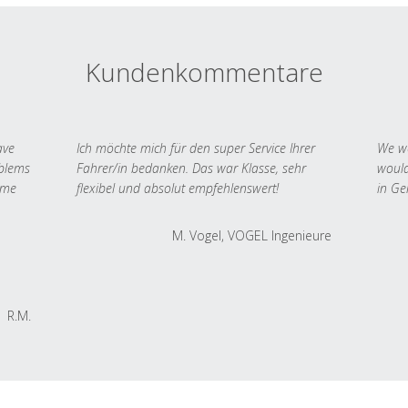
Kundenkommentare
ave
Ich möchte mich für den super Service Ihrer
We we
oblems
Fahrer/in bedanken. Das war Klasse, sehr
would
 me
flexibel und absolut empfehlenswert!
in Ge
M. Vogel, VOGEL Ingenieure
R.M.