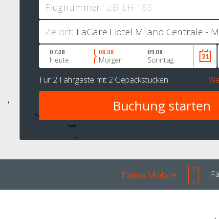
Flugnummer:
Zielort:
07.08
08.08
09.08
Heute
Morgen
Sonntag
Für
2 Fahrgäste
mit
2 Gepäckstücken
We
Talixo Mobile
Fa