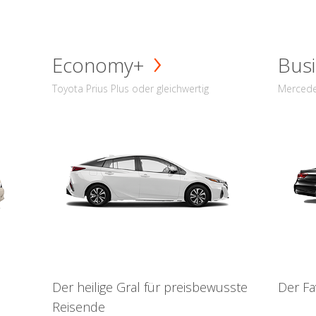
Economy+
Busi
Toyota Prius Plus oder gleichwertig
Mercede
Der heilige Gral für preisbewusste
Der Fa
Reisende