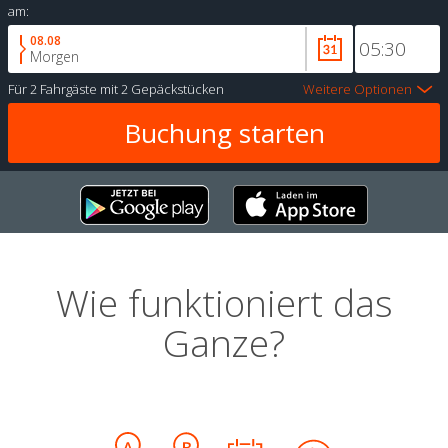
am:
08.08
Morgen
Für
2 Fahrgäste
mit
2 Gepäckstücken
Weitere Optionen
Wie funktioniert das
Ganze?