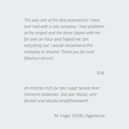
This was one of the best experiences I have
ever had with a cab company. I had problems
at the airport and the driver stayed with me
for over an hour and helped me sort
everything out. I would recommend this
company to anyone. Thank you for such
fabulous service!
R.M.
Ich möchte mich für den super Service Ihrer
Fahrer/in bedanken. Das war Klasse, sehr
flexibel und absolut empfehlenswert!
M. Vogel, VOGEL Ingenieure