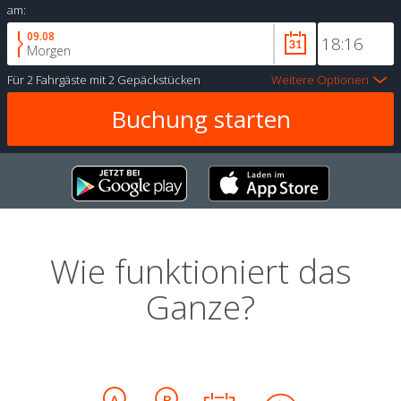
am:
09.08
Morgen
Für
2 Fahrgäste
mit
2 Gepäckstücken
Weitere Optionen
Wie funktioniert das
Ganze?