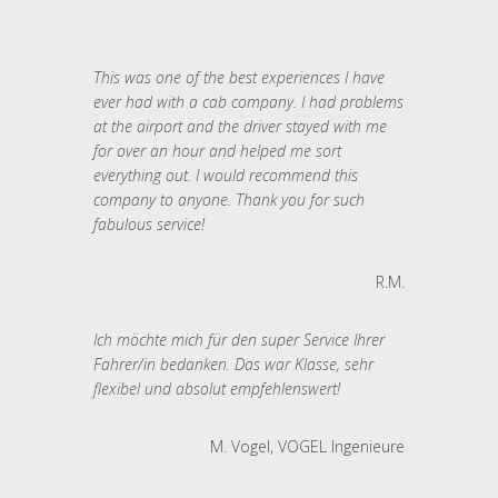
This was one of the best experiences I have
ever had with a cab company. I had problems
at the airport and the driver stayed with me
for over an hour and helped me sort
everything out. I would recommend this
company to anyone. Thank you for such
fabulous service!
R.M.
Ich möchte mich für den super Service Ihrer
Fahrer/in bedanken. Das war Klasse, sehr
flexibel und absolut empfehlenswert!
M. Vogel, VOGEL Ingenieure