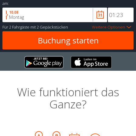
am:
10.08
Montag
Für
2 Fahrgäste
mit
2 Gepäckstücken
Weitere Optionen
Wie funktioniert das
Ganze?