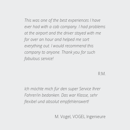
This was one of the best experiences I have
ever had with a cab company. I had problems
at the airport and the driver stayed with me
for over an hour and helped me sort
everything out. I would recommend this
company to anyone. Thank you for such
fabulous service!
R.M.
Ich möchte mich für den super Service Ihrer
Fahrer/in bedanken. Das war Klasse, sehr
flexibel und absolut empfehlenswert!
M. Vogel, VOGEL Ingenieure