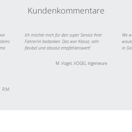
Kundenkommentare
ave
Ich möchte mich für den super Service Ihrer
We we
oblems
Fahrer/in bedanken. Das war Klasse, sehr
would
 me
flexibel und absolut empfehlenswert!
in Ge
M. Vogel, VOGEL Ingenieure
R.M.