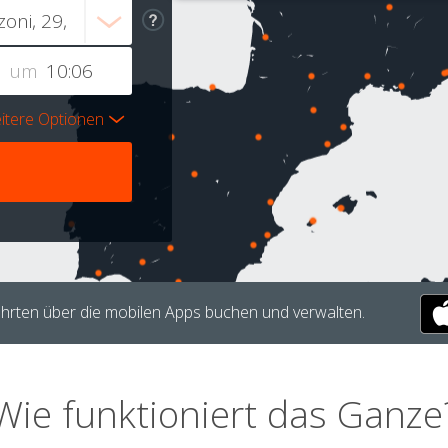
um
itere Optionen
hrten über die mobilen Apps buchen und verwalten.
Wie funktioniert das Ganze