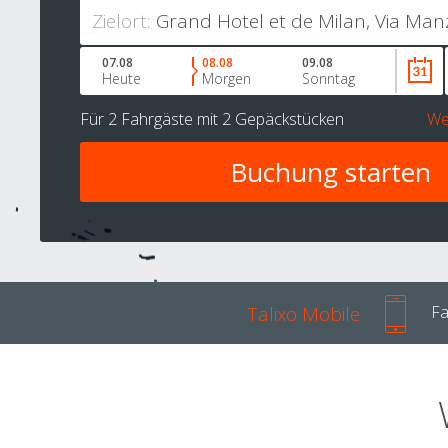
Zielort:
07.08
08.08
09.08
Heute
Morgen
Sonntag
Für
2 Fahrgäste
mit
2 Gepäckstücken
We
Talixo Mobile
Fa