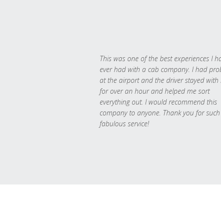
This was one of the best experiences I h
ever had with a cab company. I had pr
at the airport and the driver stayed with
for over an hour and helped me sort
everything out. I would recommend this
company to anyone. Thank you for such
fabulous service!