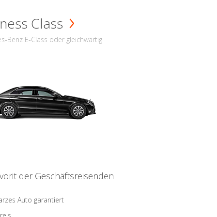
ness Class
s-Benz E-Class oder gleichwärtig
vorit der Geschäftsreisenden
rzes Auto garantiert
reis