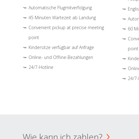
Automatische Flugmitverfolgung
Engli
45 Minuten Wartezeit ab Landung
Autom
Convenient pickup at precise meeting
60 Mi
point
Conve
Kindersitze verfügbar auf Anfrage
point
Online- und Offline-Bezahlungen
Kinde
24/7-Hotline
Onlin
24/7-
Wie kann ich zahlen?