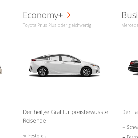
Economy+
Busi
Toyota Prius Plus oder gleichwertig
Mercede
Der heilige Gral für preisbewusste
Der Fa
Reisende
Schwa
Festpreis
Festp