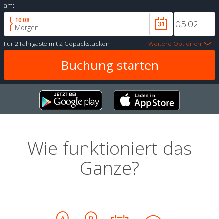
am:
10.08
Morgen
Für
2 Fahrgäste
mit
2 Gepäckstücken
Weitere Optionen
Wie funktioniert das
Ganze?