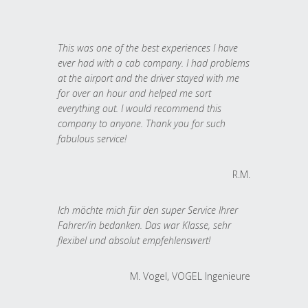
This was one of the best experiences I have
ever had with a cab company. I had problems
at the airport and the driver stayed with me
for over an hour and helped me sort
everything out. I would recommend this
company to anyone. Thank you for such
fabulous service!
R.M.
Ich möchte mich für den super Service Ihrer
Fahrer/in bedanken. Das war Klasse, sehr
flexibel und absolut empfehlenswert!
M. Vogel, VOGEL Ingenieure