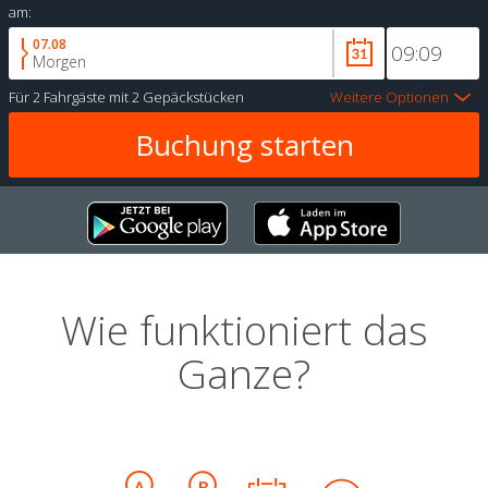
am:
07.08
Morgen
Für
2 Fahrgäste
mit
2 Gepäckstücken
Weitere Optionen
Wie funktioniert das
Ganze?