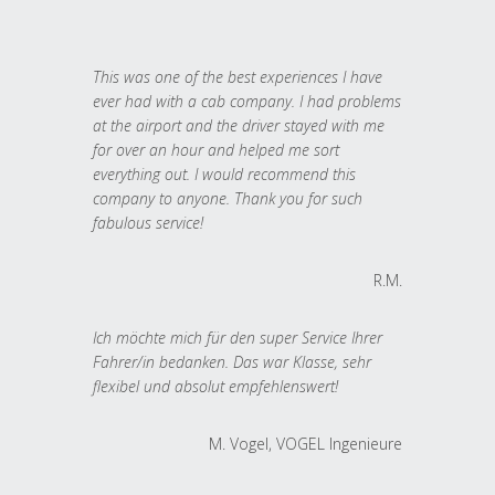
This was one of the best experiences I have
ever had with a cab company. I had problems
at the airport and the driver stayed with me
for over an hour and helped me sort
everything out. I would recommend this
company to anyone. Thank you for such
fabulous service!
R.M.
Ich möchte mich für den super Service Ihrer
Fahrer/in bedanken. Das war Klasse, sehr
flexibel und absolut empfehlenswert!
M. Vogel, VOGEL Ingenieure