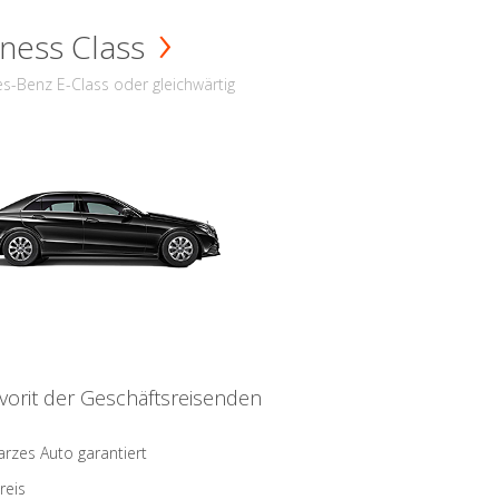
ness Class
s-Benz E-Class oder gleichwärtig
vorit der Geschäftsreisenden
rzes Auto garantiert
reis