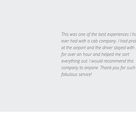
This was one of the best experiences I h
ever had with a cab company. I had pr
at the airport and the driver stayed with
for over an hour and helped me sort
everything out. I would recommend this
company to anyone. Thank you for such
fabulous service!