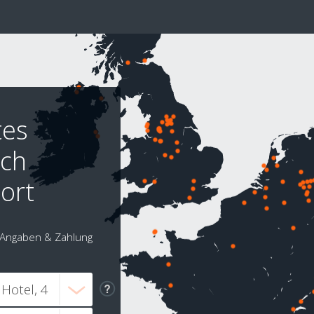
tes
ach
ort
Angaben & Zahlung