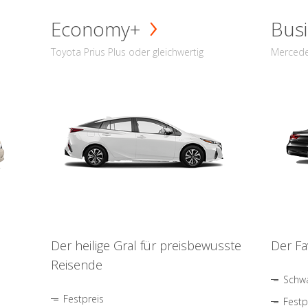
Economy+
Busi
Toyota Prius Plus oder gleichwertig
Mercede
Der heilige Gral für preisbewusste
Der Fa
Reisende
Schwa
Festpreis
Festp