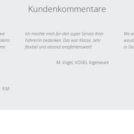
Kundenkommentare
ave
Ich möchte mich für den super Service Ihrer
We we
oblems
Fahrer/in bedanken. Das war Klasse, sehr
would
 me
flexibel und absolut empfehlenswert!
in Ge
M. Vogel, VOGEL Ingenieure
R.M.