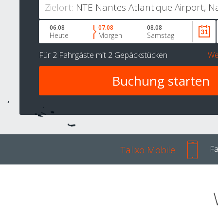
Zielort:
06.08
07.08
08.08
Heute
Morgen
Samstag
Für
2 Fahrgäste
mit
2 Gepäckstücken
We
Talixo Mobile
Fa