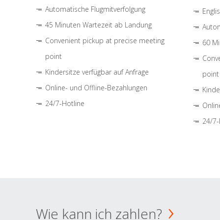
Automatische Flugmitverfolgung
Engli
45 Minuten Wartezeit ab Landung
Autom
Convenient pickup at precise meeting
60 Mi
point
Conve
Kindersitze verfügbar auf Anfrage
point
Online- und Offline-Bezahlungen
Kinde
24/7-Hotline
Onlin
24/7-
Wie kann ich zahlen?