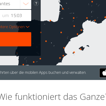
um
itere Optionen
hrten über die mobilen Apps buchen und verwalten.
Wie funktioniert das Ganze