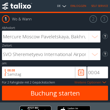
DE
EINLOGGEN
SELF SERVICE
Wo & Wann
Abholort:
Zielort:
am:
08.08
Samstag
Für
2 Fahrgäste
mit
2 Gepäckstücken
Weitere Optionen