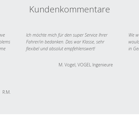
Kundenkommentare
ave
Ich möchte mich für den super Service Ihrer
We we
oblems
Fahrer/in bedanken. Das war Klasse, sehr
would
 me
flexibel und absolut empfehlenswert!
in Ge
M. Vogel, VOGEL Ingenieure
R.M.