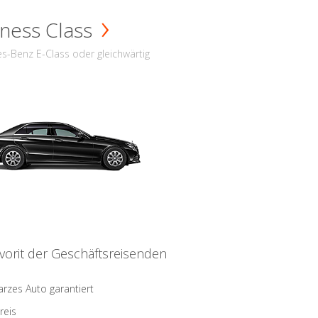
ness Class
s-Benz E-Class oder gleichwärtig
vorit der Geschäftsreisenden
rzes Auto garantiert
reis