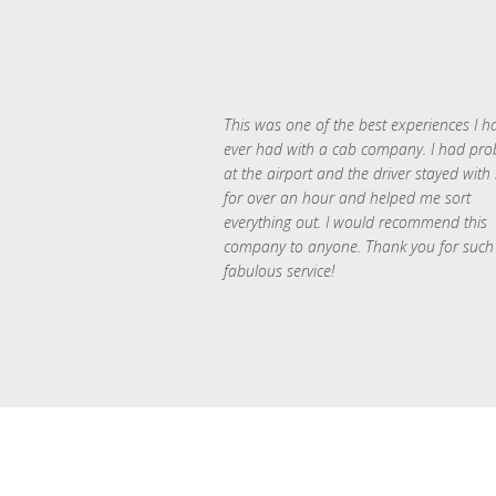
This was one of the best experiences I h
ever had with a cab company. I had pr
at the airport and the driver stayed with
for over an hour and helped me sort
everything out. I would recommend this
company to anyone. Thank you for such
fabulous service!