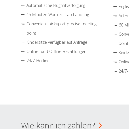
Automatische Flugmitverfolgung
Engli
45 Minuten Wartezeit ab Landung
Autom
Convenient pickup at precise meeting
60 Mi
point
Conve
Kindersitze verfügbar auf Anfrage
point
Online- und Offline-Bezahlungen
Kinde
24/7-Hotline
Onlin
24/7-
Wie kann ich zahlen?