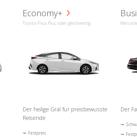
Economy+
Busi
Toyota Prius Plus oder gleichwertig
Mercede
Der heilige Gral für preisbewusste
Der Fa
Reisende
Schwa
Festpreis
Festp