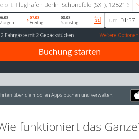
ielort:
06.08
07.08
08.08
um
Morgen
Freitag
Samstag
r
2 Fahrgäste
mit
2 Gepäckstücken
Weitere Optionen
hrten über die mobilen Apps buchen und verwalten.
Wie funktioniert das Ganze