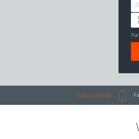
Z
Fü
Talixo Mobile
Fa