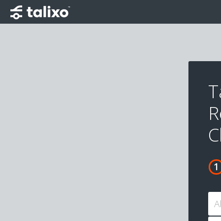
T
R
C
A