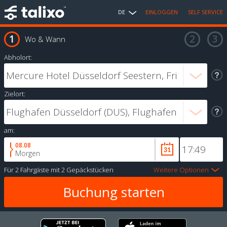
DE
EINLOGGEN
SELF SERVICE
Wo & Wann
Abholort:
Zielort:
am:
08.08
Morgen
Für
2 Fahrgäste
mit
2 Gepäckstücken
Weitere Optionen