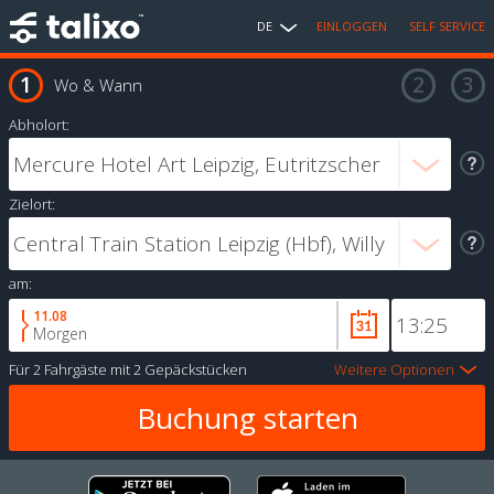
DE
EINLOGGEN
SELF SERVICE
Wo & Wann
Abholort:
Zielort:
am:
11.08
Morgen
Für
2 Fahrgäste
mit
2 Gepäckstücken
Weitere Optionen