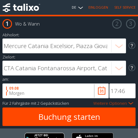
DE
EINLOGGEN
SELF SERVICE
Wo & Wann
Abholort:
Zielort:
am:
09.08
Morgen
Für
2 Fahrgäste
mit
2 Gepäckstücken
Weitere Optionen