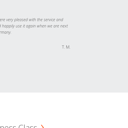
re very pleased with the service and
 happily use it again when we are next
rmany.
T. M.
ness Class