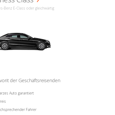
s-Benz E-Class oder gleichwärtig
vorit der Geschäftsreisenden
rzes Auto garantiert
reis
schsprechender Fahrer