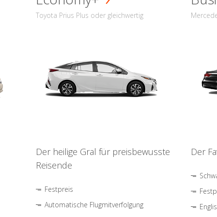
Toyota Prius Plus oder gleichwertig
Mercede
Der heilige Gral für preisbewusste
Der Fa
Reisende
Schwa
Festpreis
Festp
Automatische Flugmitverfolgung
Engli