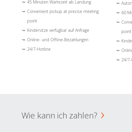
45 Minuten Wartezeit ab Landung
Autom
Convenient pickup at precise meeting
60 Mi
point
Conve
Kindersitze verfügbar auf Anfrage
point
Online- und Offline-Bezahlungen
Kinde
24/7-Hotline
Onlin
24/7-
Wie kann ich zahlen?