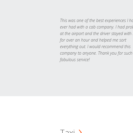
This was one of the best experiences I h
ever had with a cab company. I had pr
at the airport and the driver stayed with
for over an hour and helped me sort
everything out. I would recommend this
company to anyone. Thank you for such
fabulous service!
Taxi