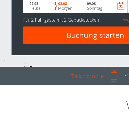
07.08
08.08
09.08
Heute
Morgen
Sonntag
Für
2 Fahrgäste
mit
2 Gepäckstücken
We
Talixo Mobile
Fa