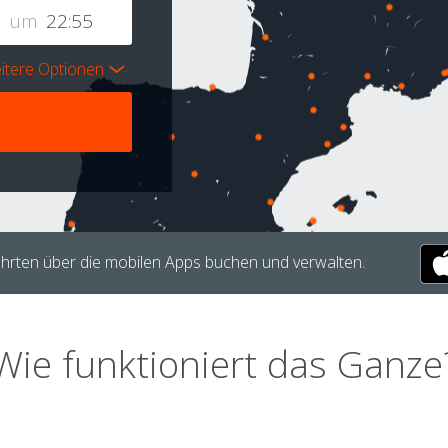
um
itere Optionen
hrten über die mobilen Apps buchen und verwalten.
Wie funktioniert das Ganze