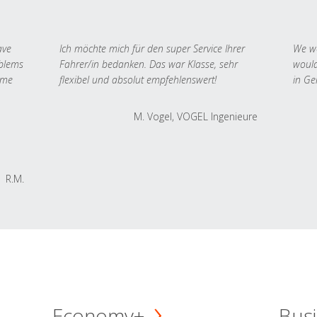
ave
Ich möchte mich für den super Service Ihrer
We we
oblems
Fahrer/in bedanken. Das war Klasse, sehr
would
 me
flexibel und absolut empfehlenswert!
in Ge
M. Vogel, VOGEL Ingenieure
R.M.
Economy+
Busi