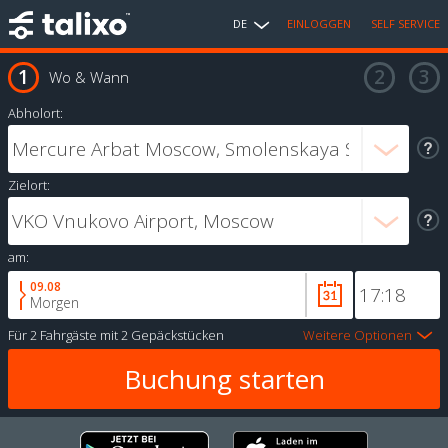
DE
EINLOGGEN
SELF SERVICE
Wo & Wann
Abholort:
Zielort:
am:
09.08
Morgen
Für
2 Fahrgäste
mit
2 Gepäckstücken
Weitere Optionen