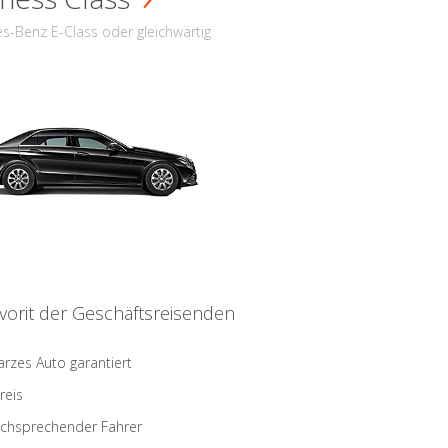
s-Benz E-Class oder gleichwärtig
vorit der Geschäftsreisenden
rzes Auto garantiert
reis
schsprechender Fahrer