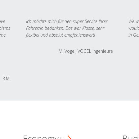
ave
Ich möchte mich für den super Service Ihrer
We we
oblems
Fahrer/in bedanken. Das war Klasse, sehr
would
 me
flexibel und absolut empfehlenswert!
in Ge
M. Vogel, VOGEL Ingenieure
R.M.
Economy+
Busi