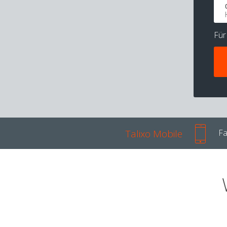
Fü
Talixo Mobile
Fa