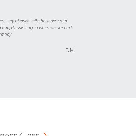
re very pleased with the service and
 happily use it again when we are next
rmany.
T. M.
ness Class