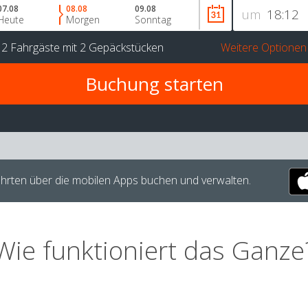
07.08
08.08
09.08
um
Heute
Morgen
Sonntag
r
2 Fahrgäste
mit
2 Gepäckstücken
Weitere Optionen
hrten über die mobilen Apps buchen und verwalten.
Wie funktioniert das Ganze