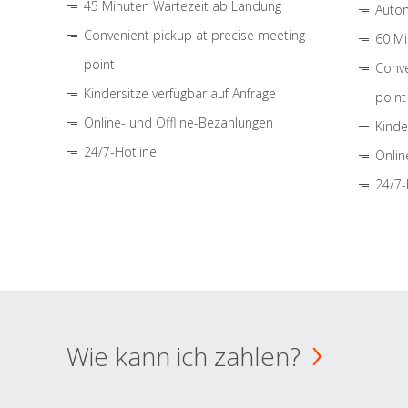
45 Minuten Wartezeit ab Landung
Autom
Convenient pickup at precise meeting
60 Mi
point
Conve
Kindersitze verfügbar auf Anfrage
point
Online- und Offline-Bezahlungen
Kinde
24/7-Hotline
Onlin
24/7-
Wie kann ich zahlen?