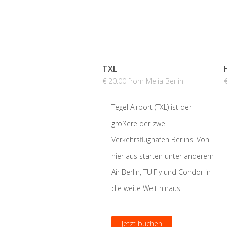
TXL
€ 20.00 from Melia Berlin
Tegel Airport (TXL) ist der
größere der zwei
Verkehrsflughäfen Berlins. Von
hier aus starten unter anderem
Air Berlin, TUIFly und Condor in
die weite Welt hinaus.
Jetzt buchen