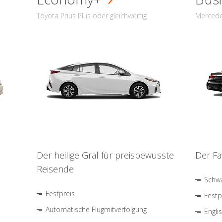
Toyota Prius Plus oder gleichwertig
Mercede
Der heilige Gral für preisbewusste
Der Fa
Reisende
Schwa
Festpreis
Festp
Automatische Flugmitverfolgung
Engli