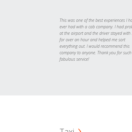
This was one of the best experiences I h
ever had with a cab company. I had pr
at the airport and the driver stayed with
for over an hour and helped me sort
everything out. I would recommend this
company to anyone. Thank you for such
fabulous service!
Taxi