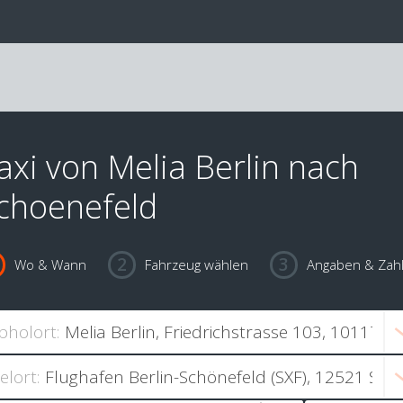
axi von Melia Berlin nach
choenefeld
Wo & Wann
Fahrzeug wählen
Angaben & Zah
bholort:
ielort: