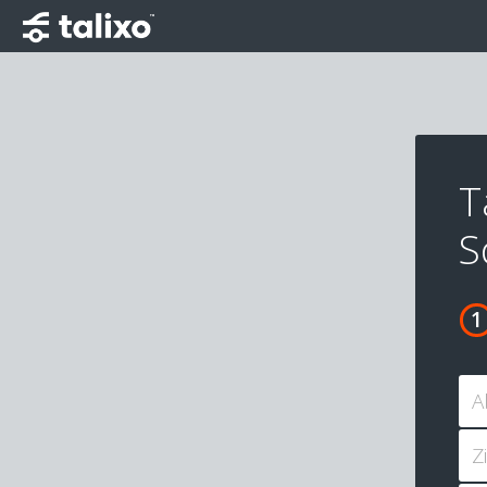
T
S
A
Z