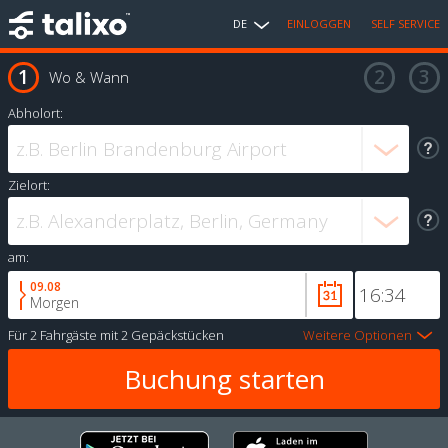
DE
EINLOGGEN
SELF SERVICE
Wo & Wann
Abholort:
Zielort:
am:
09.08
Morgen
Für
2 Fahrgäste
mit
2 Gepäckstücken
Weitere Optionen