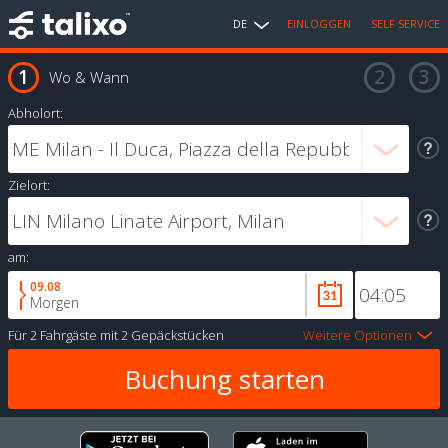
DE
EINLOGGEN
SELF SERVICE
Wo & Wann
Abholort:
Zielort:
am:
09.08
Morgen
Für
2 Fahrgäste
mit
2 Gepäckstücken
Weitere Optionen