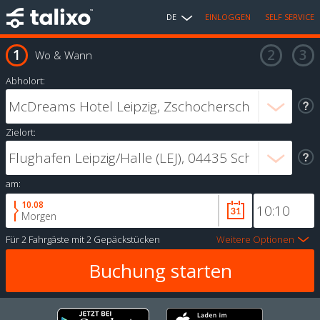
DE
EINLOGGEN
SELF SERVICE
Wo & Wann
Abholort:
Zielort:
am:
10.08
Morgen
Für
2 Fahrgäste
mit
2 Gepäckstücken
Weitere Optionen