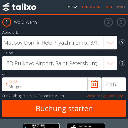
DE
EINLOGGEN
SELF SERVICE
Wo & Wann
Abholort:
Zielort:
am:
11.08
Morgen
Für
2 Fahrgäste
mit
2 Gepäckstücken
Weitere Optionen