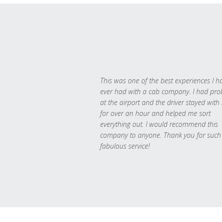
This was one of the best experiences I h
ever had with a cab company. I had pr
at the airport and the driver stayed with
for over an hour and helped me sort
everything out. I would recommend this
company to anyone. Thank you for such
fabulous service!