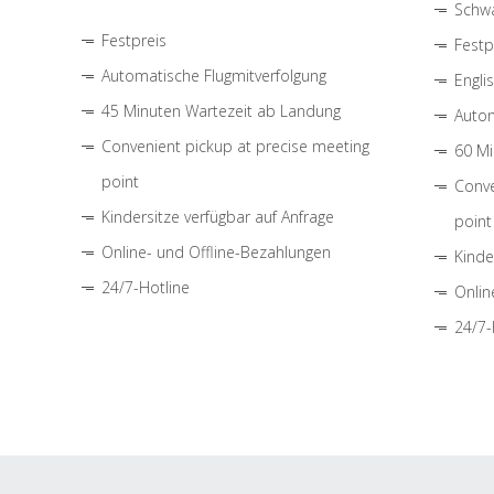
Schwa
Festpreis
Festp
Automatische Flugmitverfolgung
Engli
45 Minuten Wartezeit ab Landung
Autom
Convenient pickup at precise meeting
60 Mi
point
Conve
Kindersitze verfügbar auf Anfrage
point
Online- und Offline-Bezahlungen
Kinde
24/7-Hotline
Onlin
24/7-