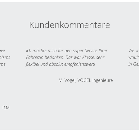
Kundenkommentare
ave
Ich möchte mich für den super Service Ihrer
We we
oblems
Fahrer/in bedanken. Das war Klasse, sehr
would
 me
flexibel und absolut empfehlenswert!
in Ge
M. Vogel, VOGEL Ingenieure
R.M.