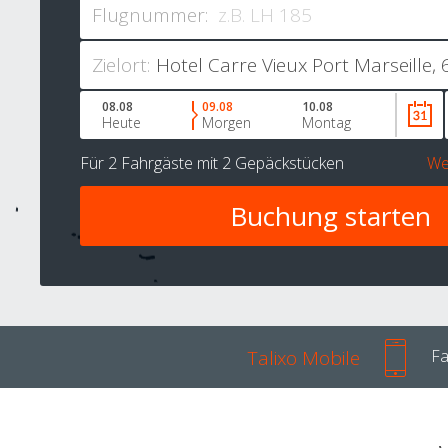
Flugnummer:
Zielort:
08.08
09.08
10.08
Heute
Morgen
Montag
Für
2 Fahrgäste
mit
2 Gepäckstücken
We
Talixo Mobile
Fa