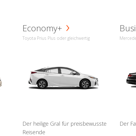
Economy+
Busi
Toyota Prius Plus oder gleichwertig
Mercede
Der heilige Gral für preisbewusste
Der Fa
Reisende