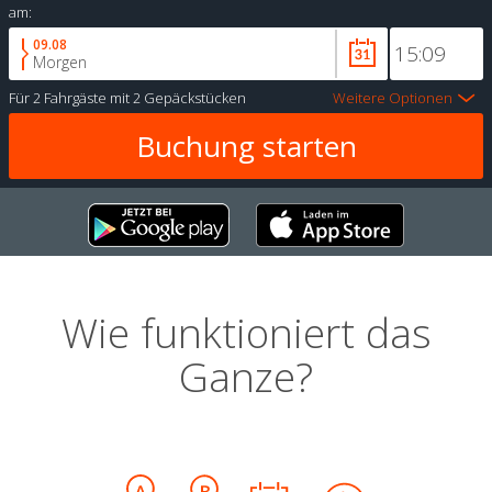
am:
09.08
Morgen
Für
2 Fahrgäste
mit
2 Gepäckstücken
Weitere Optionen
Wie funktioniert das
Ganze?