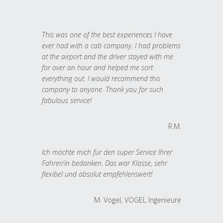
This was one of the best experiences I have
ever had with a cab company. I had problems
at the airport and the driver stayed with me
for over an hour and helped me sort
everything out. I would recommend this
company to anyone. Thank you for such
fabulous service!
R.M.
Ich möchte mich für den super Service Ihrer
Fahrer/in bedanken. Das war Klasse, sehr
flexibel und absolut empfehlenswert!
M. Vogel, VOGEL Ingenieure