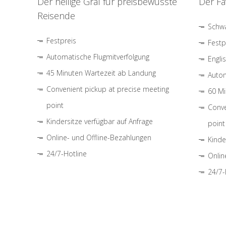
Der heilige Gral für preisbewusste
Der Fa
Reisende
Schwa
Festpreis
Festp
Automatische Flugmitverfolgung
Engli
45 Minuten Wartezeit ab Landung
Autom
Convenient pickup at precise meeting
60 Mi
point
Conve
Kindersitze verfügbar auf Anfrage
point
Online- und Offline-Bezahlungen
Kinde
24/7-Hotline
Onlin
24/7-