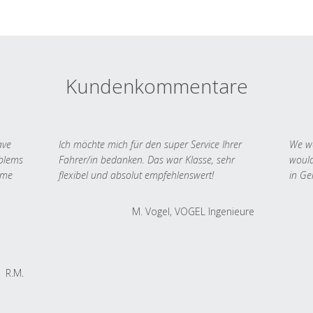
Kundenkommentare
ave
Ich möchte mich für den super Service Ihrer
We we
oblems
Fahrer/in bedanken. Das war Klasse, sehr
would
 me
flexibel und absolut empfehlenswert!
in Ge
M. Vogel, VOGEL Ingenieure
R.M.