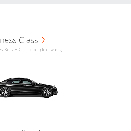
ness Class
s-Benz E-Class oder gleichwärtig