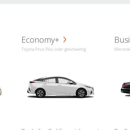
Economy+
Busi
Toyota Prius Plus oder gleichwertig
Mercede