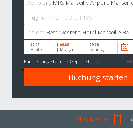
Abholort:
Flugnummer:
Zielort:
07.08
08.08
09.08
Heute
Morgen
Sonntag
Für
2 Fahrgäste
mit
2 Gepäckstücken
We
Talixo Mobile
Fa