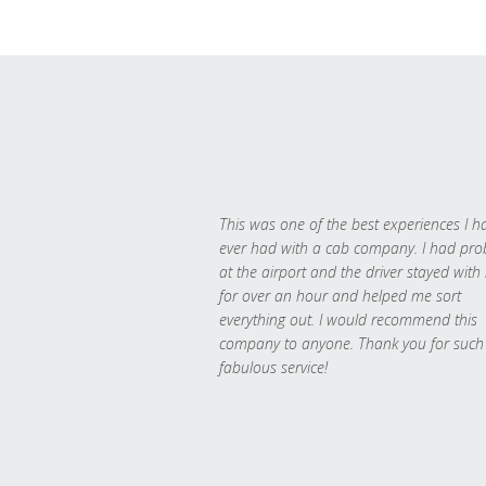
This was one of the best experiences I h
ever had with a cab company. I had pr
at the airport and the driver stayed with
for over an hour and helped me sort
everything out. I would recommend this
company to anyone. Thank you for such
fabulous service!