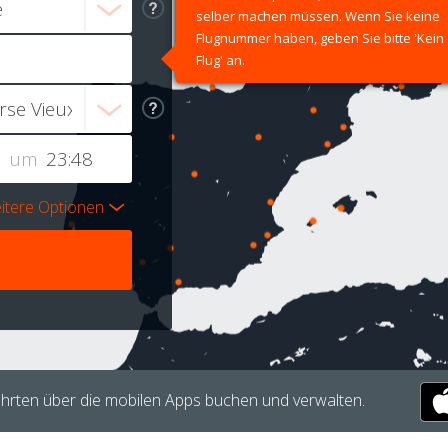
selber machen müssen. Wenn Sie keine
Flugnummer haben, geben Sie bitte 'Kein
Flug' an.
um
itere Optionen
hrten über die mobilen Apps buchen und verwalten.