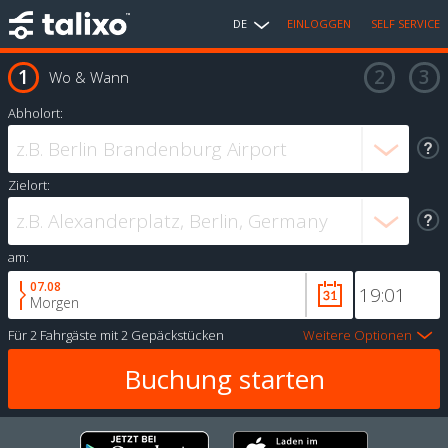
DE
EINLOGGEN
SELF SERVICE
Wo & Wann
Abholort:
Zielort:
am:
07.08
Morgen
Für
2 Fahrgäste
mit
2 Gepäckstücken
Weitere Optionen