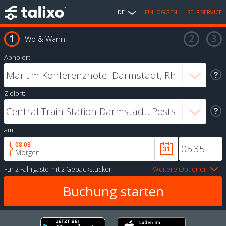
DE
EINLOGGEN
SELF SERVICE
Wo & Wann
Abholort:
Zielort:
am:
08.08
Morgen
Für
2 Fahrgäste
mit
2 Gepäckstücken
Weitere Optionen