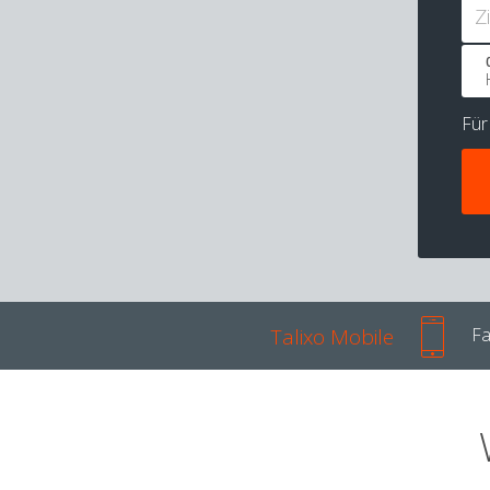
Z
Fü
Talixo Mobile
Fa