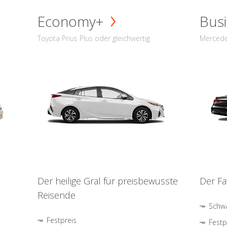
Economy+
Busi
Toyota Prius Plus oder gleichwertig
Mercede
Der heilige Gral für preisbewusste
Der Fa
Reisende
Schwa
Festpreis
Festp