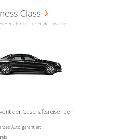
ness Class
s-Benz E-Class oder gleichwärtig
vorit der Geschäftsreisenden
rzes Auto garantiert
reis