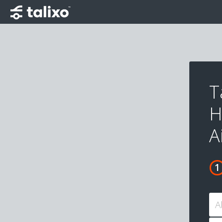
T
H
A
A