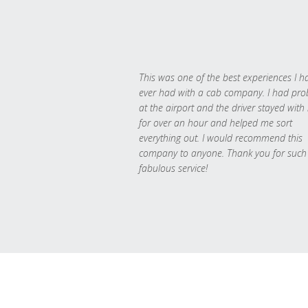
This was one of the best experiences I h
ever had with a cab company. I had pr
at the airport and the driver stayed with
for over an hour and helped me sort
everything out. I would recommend this
company to anyone. Thank you for such
fabulous service!