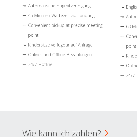
Automatische Flugmitverfolgung
Engli
45 Minuten Wartezeit ab Landung
Autom
Convenient pickup at precise meeting
60 Mi
point
Conve
Kindersitze verfügbar auf Anfrage
point
Online- und Offline-Bezahlungen
Kinde
24/7-Hotline
Onlin
24/7-
Wie kann ich zahlen?