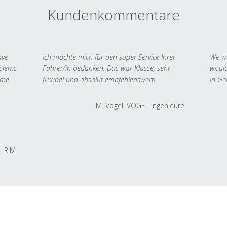
Kundenkommentare
ave
Ich möchte mich für den super Service Ihrer
We we
oblems
Fahrer/in bedanken. Das war Klasse, sehr
would
 me
flexibel und absolut empfehlenswert!
in Ge
M. Vogel, VOGEL Ingenieure
R.M.