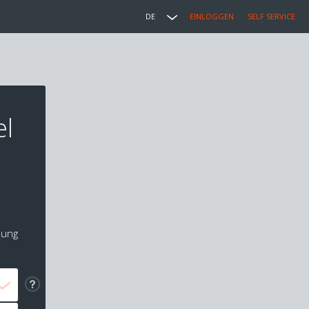
DE
EINLOGGEN
SELF SERVICE
el
lung