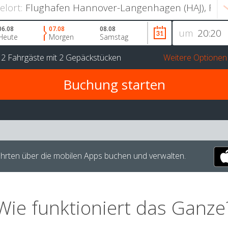
ielort:
06.08
07.08
08.08
um
Heute
Morgen
Samstag
r
2 Fahrgäste
mit
2 Gepäckstücken
Weitere Optionen
hrten über die mobilen Apps buchen und verwalten.
Wie funktioniert das Ganze