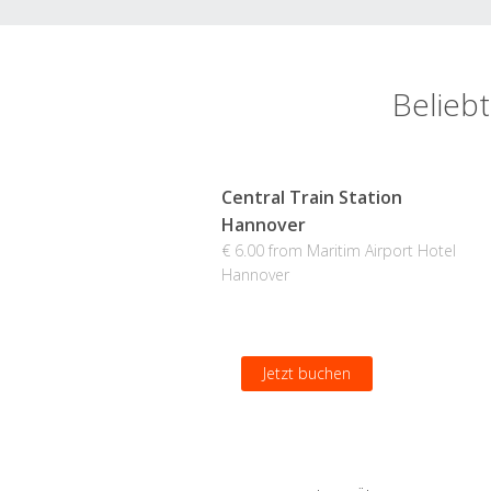
Beliebt
Central Train Station
Hannover
€ 6.00 from Maritim Airport Hotel
Hannover
Jetzt buchen