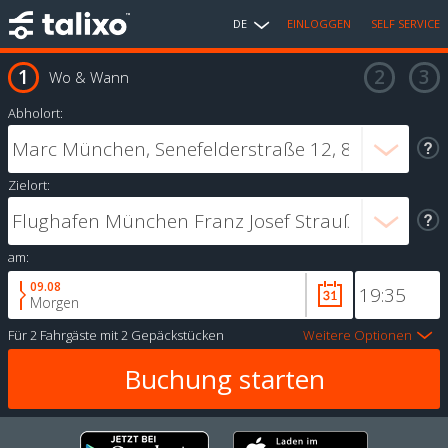
DE
EINLOGGEN
SELF SERVICE
Wo & Wann
Abholort:
Zielort:
am:
09.08
Morgen
Für
2 Fahrgäste
mit
2 Gepäckstücken
Weitere Optionen