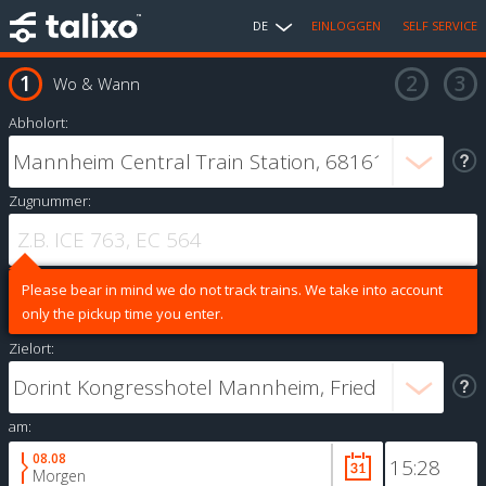
DE
EINLOGGEN
SELF SERVICE
Wo & Wann
Abholort:
Zugnummer:
Please bear in mind we do not track trains. We take into account
only the pickup time you enter.
Zielort:
am:
08.08
Morgen