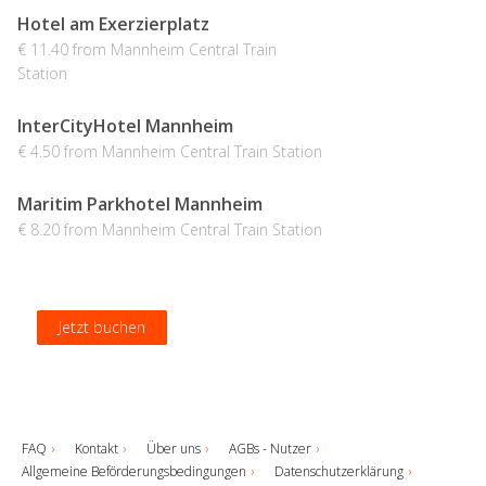
Hotel am Exerzierplatz
€ 11.40 from Mannheim Central Train
Station
InterCityHotel Mannheim
€ 4.50 from Mannheim Central Train Station
Maritim Parkhotel Mannheim
€ 8.20 from Mannheim Central Train Station
Jetzt buchen
Jetzt buchen
Jetzt buchen
Jetzt buchen
FAQ
Kontakt
Über uns
AGBs - Nutzer
Allgemeine Beförderungsbedingungen
Datenschutzerklärung