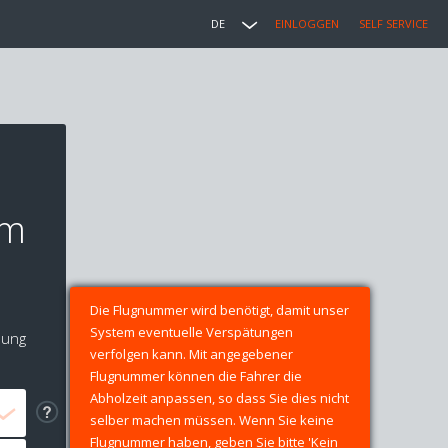
DE
EINLOGGEN
SELF SERVICE
im
Die Flugnummer wird benötigt, damit unser
System eventuelle Verspätungen
lung
verfolgen kann. Mit angegebener
Flugnummer können die Fahrer die
Abholzeit anpassen, so dass Sie dies nicht
selber machen müssen. Wenn Sie keine
Flugnummer haben, geben Sie bitte 'Kein