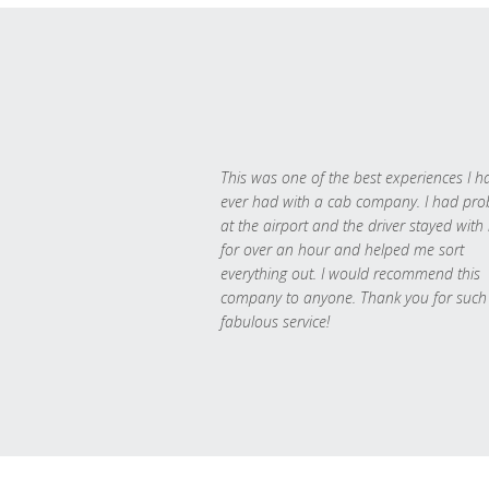
This was one of the best experiences I h
ever had with a cab company. I had pr
at the airport and the driver stayed with
for over an hour and helped me sort
everything out. I would recommend this
company to anyone. Thank you for such
fabulous service!