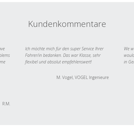
Kundenkommentare
ave
Ich möchte mich für den super Service Ihrer
We we
oblems
Fahrer/in bedanken. Das war Klasse, sehr
would
 me
flexibel und absolut empfehlenswert!
in Ge
M. Vogel, VOGEL Ingenieure
R.M.