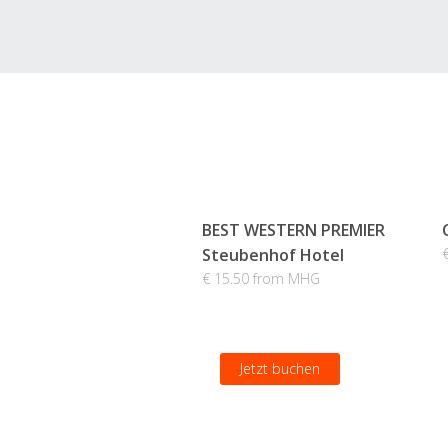
BEST WESTERN PREMIER
Steubenhof Hotel
€ 15.50 from MHG
Jetzt buchen