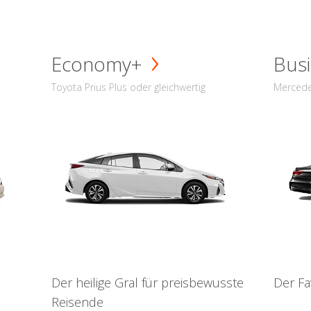
Economy+
Busi
Toyota Prius Plus oder gleichwertig
Mercede
Der heilige Gral für preisbewusste
Der Fa
Reisende