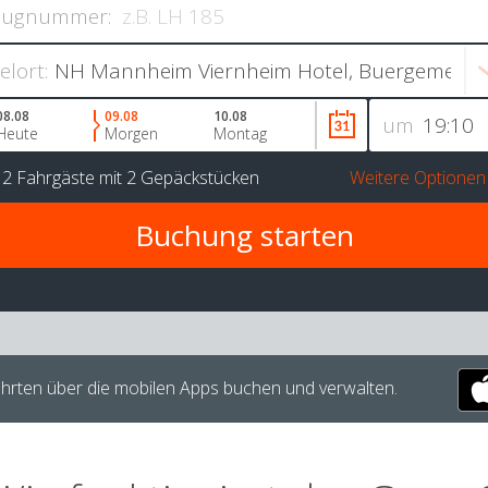
lugnummer:
ielort:
08.08
09.08
10.08
um
Heute
Morgen
Montag
r
2 Fahrgäste
mit
2 Gepäckstücken
Weitere Optionen
hrten über die mobilen Apps buchen und verwalten.