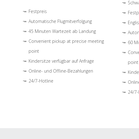
Schwa
Festpreis
Festp
Automatische Flugmitverfolgung
Engli
45 Minuten Wartezeit ab Landung
Autom
Convenient pickup at precise meeting
60 Mi
point
Conve
Kindersitze verfügbar auf Anfrage
point
Online- und Offline-Bezahlungen
Kinde
24/7-Hotline
Onlin
24/7-