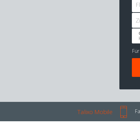
F
Z
Fü
Talixo Mobile
Fa