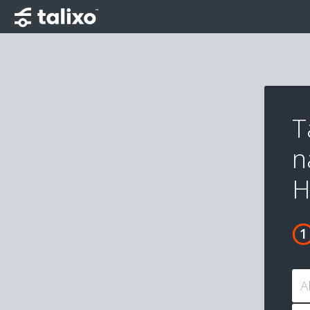
T
n
H
A