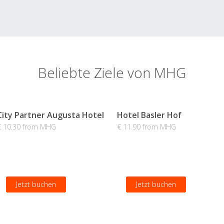
Beliebte Ziele von MHG
City Partner Augusta Hotel
Hotel Basler Hof
€ 10.30 from MHG
€ 11.90 from MHG
Jetzt buchen
Jetzt buchen