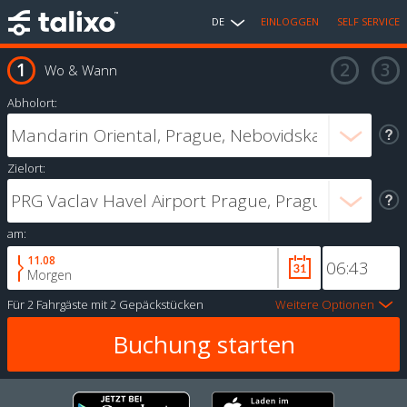
DE
EINLOGGEN
SELF SERVICE
Wo & Wann
Abholort:
Zielort:
am:
11.08
Morgen
Für
2 Fahrgäste
mit
2 Gepäckstücken
Weitere Optionen