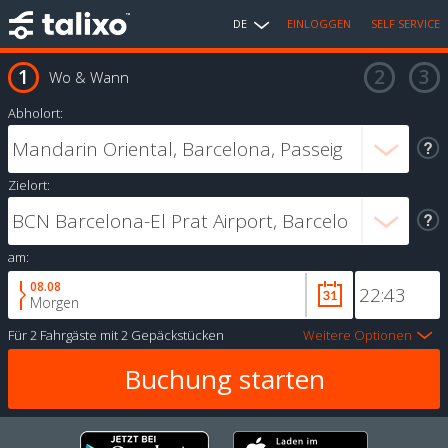
DE
EINLOGGEN
SELF SERVICE
Wo & Wann
Abholort:
Zielort:
am:
08.08
Morgen
Für
2 Fahrgäste
mit
2 Gepäckstücken
Weitere Optionen