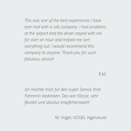
This was one of the best experiences I have
ever had with a cab company. I had problems
at the airport and the driver stayed with me
for over an hour and helped me sort
everything out. I would recommend this
company to anyone. Thank you for such
fabulous service!
R.M.
Ich möchte mich für den super Service Ihrer
Fahrer/in bedanken. Das war Klasse, sehr
flexibel und absolut empfehlenswert!
M. Vogel, VOGEL Ingenieure