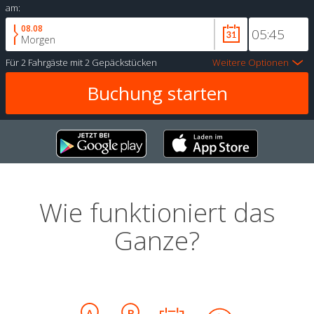
am:
08.08
Morgen
Für
2 Fahrgäste
mit
2 Gepäckstücken
Weitere Optionen
Wie funktioniert das
Ganze?