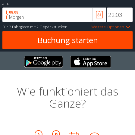
am:
08.08
Morgen
Für
2 Fahrgäste
mit
2 Gepäckstücken
Weitere Optionen
Wie funktioniert das
Ganze?