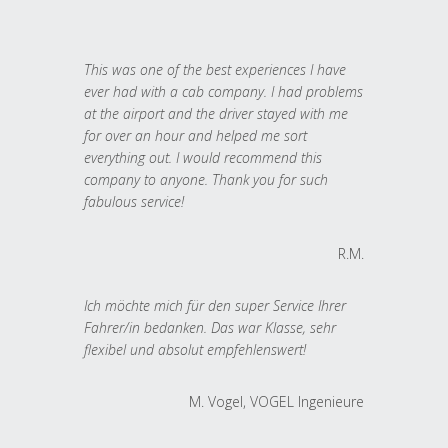
This was one of the best experiences I have
ever had with a cab company. I had problems
at the airport and the driver stayed with me
for over an hour and helped me sort
everything out. I would recommend this
company to anyone. Thank you for such
fabulous service!
R.M.
Ich möchte mich für den super Service Ihrer
Fahrer/in bedanken. Das war Klasse, sehr
flexibel und absolut empfehlenswert!
M. Vogel, VOGEL Ingenieure