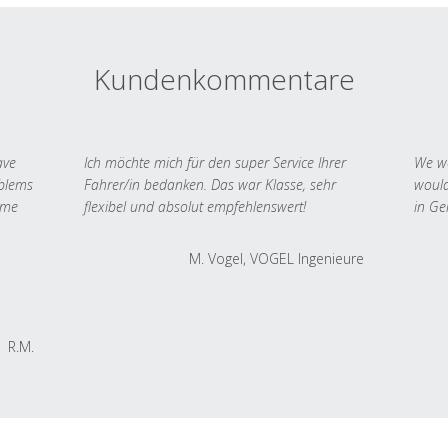
Kundenkommentare
ave
Ich möchte mich für den super Service Ihrer
We we
oblems
Fahrer/in bedanken. Das war Klasse, sehr
would
 me
flexibel und absolut empfehlenswert!
in Ge
M. Vogel, VOGEL Ingenieure
R.M.