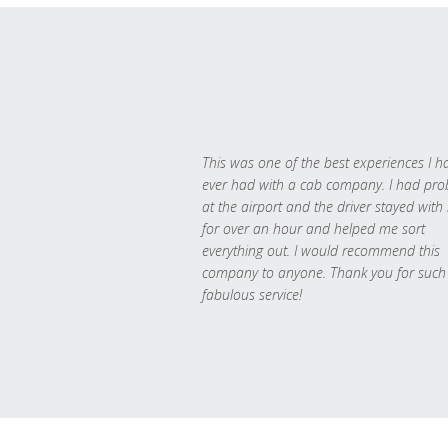
This was one of the best experiences I h
ever had with a cab company. I had pr
at the airport and the driver stayed with
for over an hour and helped me sort
everything out. I would recommend this
company to anyone. Thank you for such
fabulous service!