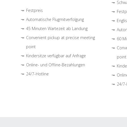
Schwa
Festpreis
Festp
Automatische Flugmitverfolgung
Engli
45 Minuten Wartezeit ab Landung
Autom
Convenient pickup at precise meeting
60 Mi
point
Conve
Kindersitze verfügbar auf Anfrage
point
Online- und Offline-Bezahlungen
Kinde
24/7-Hotline
Onlin
24/7-