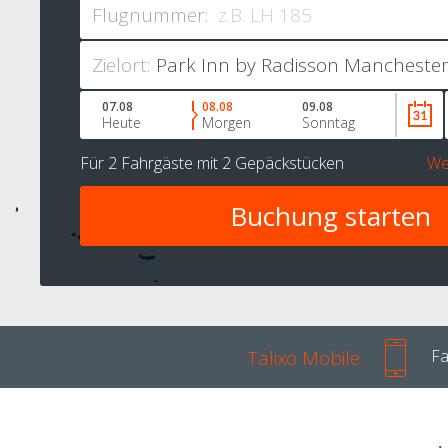
Flugnummer:
Zielort:
07.08
08.08
09.08
Heute
Morgen
Sonntag
Für
2 Fahrgäste
mit
2 Gepäckstücken
We
Talixo Mobile
Fa