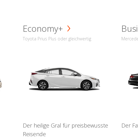
Economy+
Busi
Toyota Prius Plus oder gleichwertig
Mercede
Der heilige Gral für preisbewusste
Der Fa
Reisende