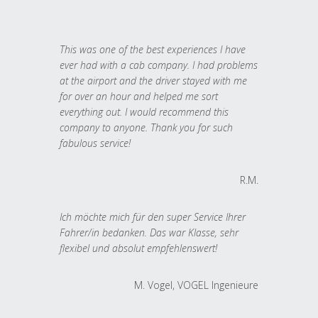
This was one of the best experiences I have
ever had with a cab company. I had problems
at the airport and the driver stayed with me
for over an hour and helped me sort
everything out. I would recommend this
company to anyone. Thank you for such
fabulous service!
R.M.
Ich möchte mich für den super Service Ihrer
Fahrer/in bedanken. Das war Klasse, sehr
flexibel und absolut empfehlenswert!
M. Vogel, VOGEL Ingenieure