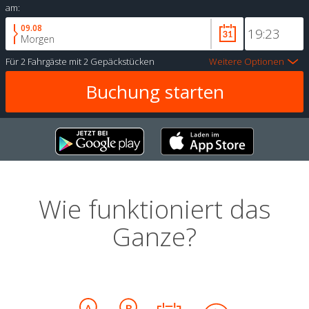
am:
09.08
Morgen
Für
2 Fahrgäste
mit
2 Gepäckstücken
Weitere Optionen
Wie funktioniert das
Ganze?