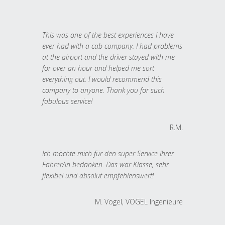
This was one of the best experiences I have
ever had with a cab company. I had problems
at the airport and the driver stayed with me
for over an hour and helped me sort
everything out. I would recommend this
company to anyone. Thank you for such
fabulous service!
R.M.
Ich möchte mich für den super Service Ihrer
Fahrer/in bedanken. Das war Klasse, sehr
flexibel und absolut empfehlenswert!
M. Vogel, VOGEL Ingenieure