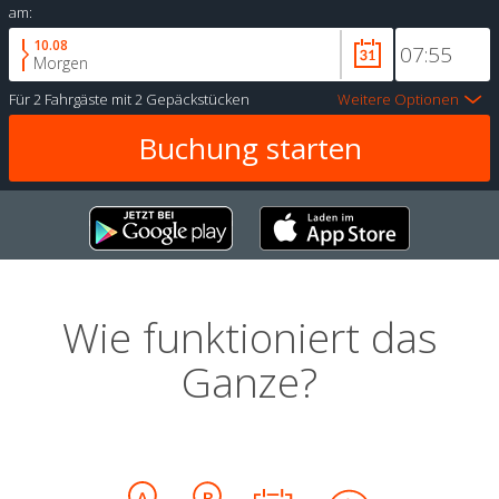
am:
10.08
Morgen
Für
2 Fahrgäste
mit
2 Gepäckstücken
Weitere Optionen
Wie funktioniert das
Ganze?