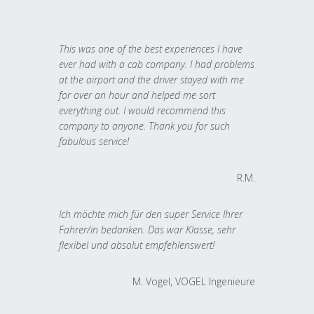
This was one of the best experiences I have
ever had with a cab company. I had problems
at the airport and the driver stayed with me
for over an hour and helped me sort
everything out. I would recommend this
company to anyone. Thank you for such
fabulous service!
R.M.
Ich möchte mich für den super Service Ihrer
Fahrer/in bedanken. Das war Klasse, sehr
flexibel und absolut empfehlenswert!
M. Vogel, VOGEL Ingenieure