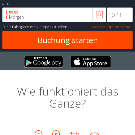
am:
09.08
Morgen
Für
2 Fahrgäste
mit
2 Gepäckstücken
Weitere Optionen
Wie funktioniert das
Ganze?