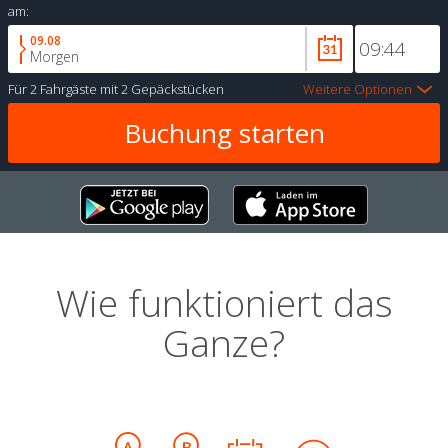
am:
09.08
Morgen
Für
2 Fahrgäste
mit
2 Gepäckstücken
Weitere Optionen
Wie funktioniert das
Ganze?