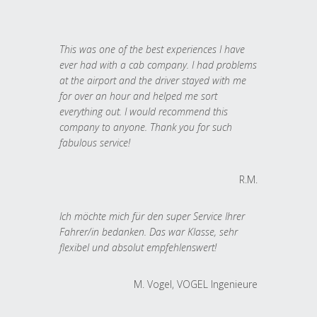
This was one of the best experiences I have
ever had with a cab company. I had problems
at the airport and the driver stayed with me
for over an hour and helped me sort
everything out. I would recommend this
company to anyone. Thank you for such
fabulous service!
R.M.
Ich möchte mich für den super Service Ihrer
Fahrer/in bedanken. Das war Klasse, sehr
flexibel und absolut empfehlenswert!
M. Vogel, VOGEL Ingenieure