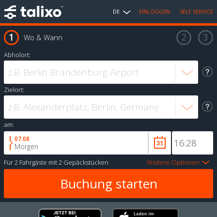
DE
EINLOGGEN
SELF SERVICE
Wo & Wann
Abholort:
Zielort:
am:
07.08
Morgen
Für
2 Fahrgäste
mit
2 Gepäckstücken
Weitere Optionen