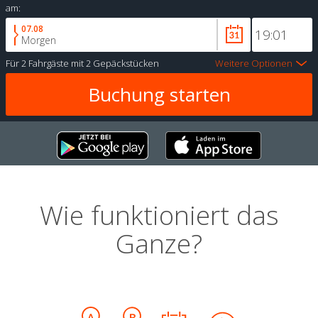
am:
07.08
Morgen
Für
2 Fahrgäste
mit
2 Gepäckstücken
Weitere Optionen
Wie funktioniert das
Ganze?