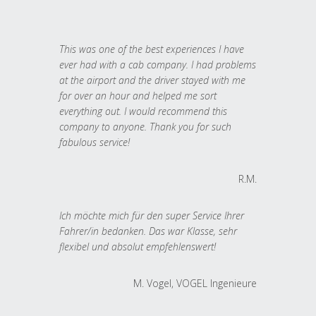
This was one of the best experiences I have
ever had with a cab company. I had problems
at the airport and the driver stayed with me
for over an hour and helped me sort
everything out. I would recommend this
company to anyone. Thank you for such
fabulous service!
R.M.
Ich möchte mich für den super Service Ihrer
Fahrer/in bedanken. Das war Klasse, sehr
flexibel und absolut empfehlenswert!
M. Vogel, VOGEL Ingenieure