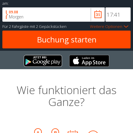
am:
09.08
Morgen
Für
2 Fahrgäste
mit
2 Gepäckstücken
Weitere Optionen
Wie funktioniert das
Ganze?